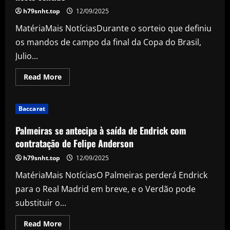
para
o
h79snht.top
12/09/2025
Cruzeiro
MatériaMais NotíciasDurante o sorteio que definiu
os mandos de campo da final da Copa do Brasil,
Julio...
Read
Read More
more
about
Legado
esportivo
Baccarat
acima
do
financeiro?
Palmeiras se antecipa à saída de Endrick com
Como
foram
contratação de Felipe Anderson
os
quase
h79snht.top
12/09/2025
três
anos
MatériaMais NotíciasO Palmeiras perderá Endrick
de
Julio
para o Real Madrid em breve, e o Verdão pode
Casares
no
substituir o...
São
Paulo
neste
Read
Read More
sentido