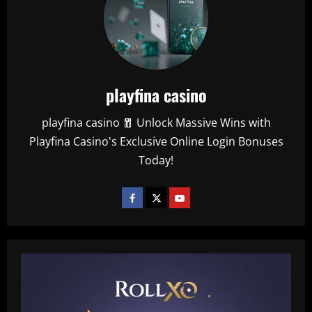
Brasileirão
playfina casino
playfina casino 🧧 Unlock Massive Wins with
Playfina Casino's Exclusive Online Login Bonuses
Today!