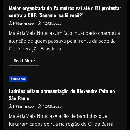
Ackermann
fifties
Maior organizada do Palmeiras vai até o RJ protestar
take
Durham
contra a CBF: 'Seneme, cadê você?'
to
victory
h79snht.top
12/09/2025
MatériaMais NotíciasUm fato inustidado chamou a
atenção de quem passava pela frente da sede da
Confederação Brasileira...
Read
Read More
more
about
Maior
organizada
Baccarat
do
Palmeiras
vai
Ladrões adiam apresentação de Alexandre Pato no
até
o
São Paulo
RJ
protestar
h79snht.top
12/09/2025
contra
a
MatériaMais NotíciasA ação de bandidos que
CBF:
'Seneme,
furtaram cabos de rua na região do CT da Barra
cadê
você?'