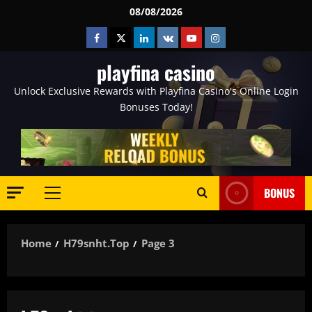
Skip
08/08/2026
to
Facebook
Twitter
Linkedin
VK
Youtube
Instagram
content
playfina casino
Unlock Exclusive Rewards with Playfina Casino's Online Login
Bonuses Today!
BONUS
Primary
Menu
Home
H79snht.top
Page 3