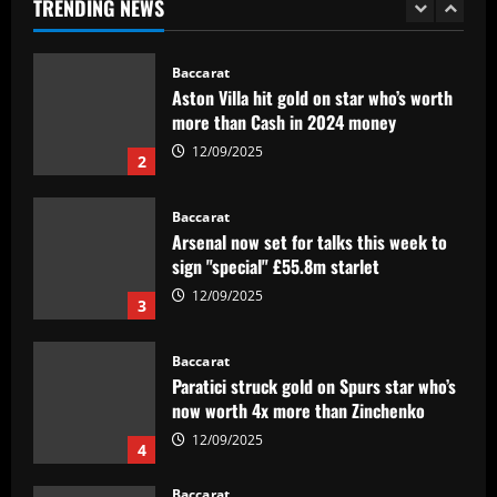
TRENDING NEWS
ambition under new boss Xabi Alonso
1
12/09/2025
Baccarat
Aston Villa hit gold on star who’s worth
more than Cash in 2024 money
12/09/2025
2
Baccarat
Arsenal now set for talks this week to
sign "special" £55.8m starlet
12/09/2025
3
Baccarat
Paratici struck gold on Spurs star who’s
now worth 4x more than Zinchenko
12/09/2025
4
Baccarat