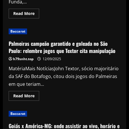
Funda,...
Read
Read More
more
about
Ladrões
adiam
Baccarat
apresentação
de
Alexandre
Palmeiras campeão garantido e goleada no São
Pato
no
Paulo: relembre jogos que Textor cita manipulação
São
Paulo
h79snht.top
12/09/2025
MatériaMais NotíciasJohn Textor, sócio majoritário
da SAF do Botafogo, citou dois jogos do Palmeiras
em que teriam...
Read
Read More
more
about
Palmeiras
campeão
Baccarat
garantido
e
goleada
Goiás x América-MG: onde assistir ao vivo, horário e
no