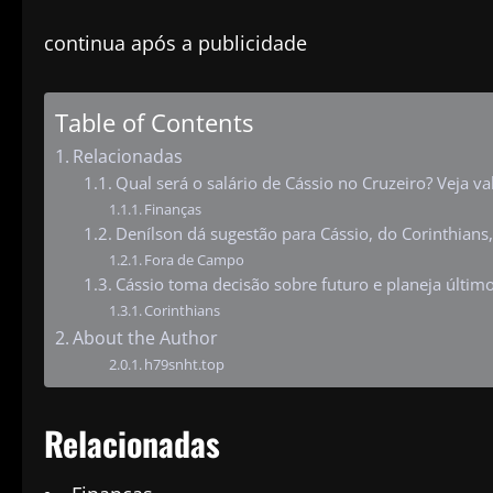
continua após a publicidade
Table of Contents
Relacionadas
Qual será o salário de Cássio no Cruzeiro? Veja va
Finanças
Denílson dá sugestão para Cássio, do Corinthians,
Fora de Campo
Cássio toma decisão sobre futuro e planeja último
Corinthians
About the Author
h79snht.top
Relacionadas