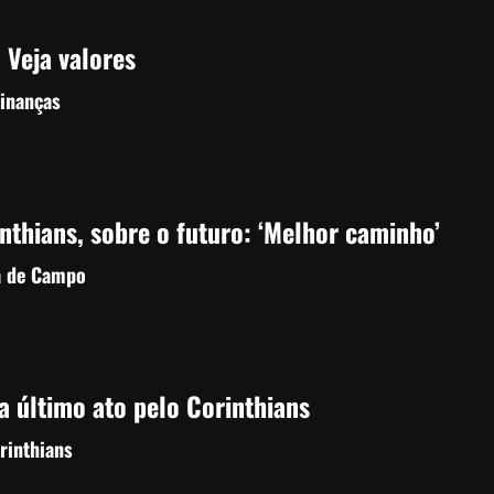
 Veja valores
inanças
nthians, sobre o futuro: ‘Melhor caminho’
a de Campo
a último ato pelo Corinthians
rinthians