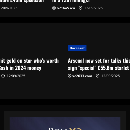
2/09/2025
h716a5.icu
12/09/2025
Baccarat
hit gold on star who’s worth
Arsenal now set for talks thi
Cash in 2024 money
sign "special" £55.8m starlet
12/09/2025
xc2633.com
12/09/2025