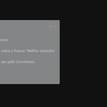
lores
 sobre o futuro: ‘Melhor caminho’
 ato pelo Corinthians