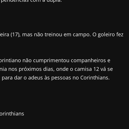
eira (17), mas não treinou em campo. O goleiro fez
 corintiano não cumprimentou companheiros e
nia nos próximos dias, onde o camisa 12 vá se
, para dar o adeus às pessoas no Corinthians.
orinthians