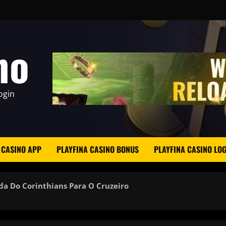
no
ogin
 CASINO APP
PLAYFINA CASINO BONUS
PLAYFINA CASINO LOG
da Do Corinthians Para O Cruzeiro