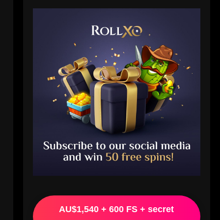
AU$1,540 + 600 FS + secret