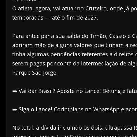
O atleta, agora, vai atuar no Cruzeiro, onde já 
temporadas — até o fim de 2027.
Para antecipar a sua saída do Timão, Cássio e Ca
abriram mão de alguns valores que tinham a rec
tinha algumas pendências referentes a direitos
serem pagas por conta da intermediação de alg
Parque São Jorge.
➡️ Vai dar Brasil? Aposte no Lance! Betting e f
➡️ Siga o Lance! Corinthians no WhatsApp e ac
No total, a dívida incluindo os dois, ultrapassa
integral e, portanto, o Corinthians seguirá ten