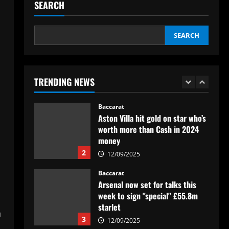
SEARCH
pode fazer sua estreia pelo
Botafogo
5
12/09/2025
SEARCH
Baccarat
Federico Valverde reflects on
'strange' Real Madrid win over
Sevilla as midfielder outlines
TRENDING NEWS
Club World Cup ambition under
1
new boss Xabi Alonso
Baccarat
12/09/2025
Aston Villa hit gold on star who’s
worth more than Cash in 2024
money
2
12/09/2025
Baccarat
Arsenal now set for talks this
week to sign "special" £55.8m
starlet
á
3
12/09/2025