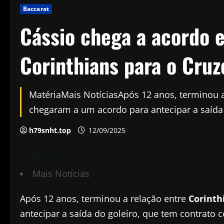
Baccarat
Cássio chega a acordo e
Corinthians para o Cruz
MatériaMais NotíciasApós 12 anos, terminou a 
chegaram a um acordo para antecipar a saída 
h79snht.top
12/09/2025
Matéria
Mais Notícias
Após 12 anos, terminou a relação entre
Corinth
antecipar a saída do goleiro, que tem contrato 